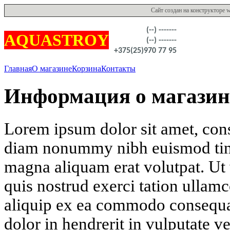
Сайт создан на конструкторе
(--) -------
AQUASTROY
(--) -------
+375(25)970 77 95
Главная
О магазине
Корзина
Контакты
Информация о магазин
Lorem ipsum dolor sit amet, conse
diam nonummy nibh euismod tinc
magna aliquam erat volutpat. Ut
quis nostrud exerci tation ullamco
aliquip ex ea commodo consequat
dolor in hendrerit in vulputate v