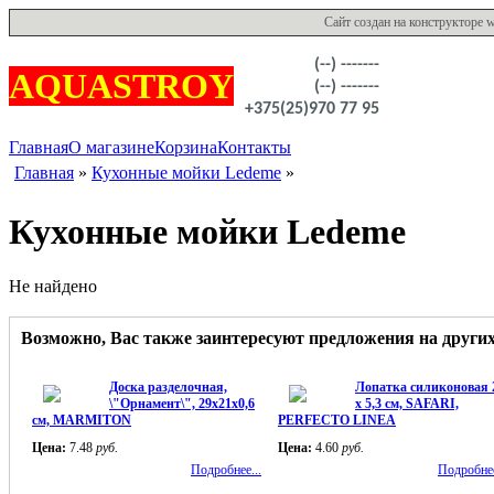
Сайт создан на конструкторе
(--) -------
AQUASTROY
(--) -------
+375(25)970 77 95
Главная
О магазине
Корзина
Контакты
Главная
»
Кухонные мойки Ledeme
»
Кухонные мойки Ledeme
Не найдено
Возможно, Вас также заинтересуют предложения на други
Доска разделочная,
Лопатка силиконовая 
\"Орнамент\", 29х21х0,6
х 5,3 см, SAFARI,
см, MARMITON
PERFECTO LINEA
Цена:
7.48
руб.
Цена:
4.60
руб.
Подробнее...
Подробнее